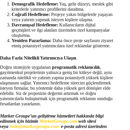
Demografik Hedefleme:
Yaş, gelir düzeyi, meslek gibi
kriterlerle yatırımcı profillerini daraltma.
Coğrafi Hedefleme:
Projeye yakın bölgelerde yaşayan
veya yatırım yapmak isteyen kişilere ulaşma.
Davranışsal Hedefleme:
Kullanıcıların dijital
geçmişleri ve ilgi alanları üzerinden özel kampanyalar
oluşturma.
Yeniden Pazarlama:
Daha önce proje sayfasını ziyaret
etmiş potansiyel yatırımcılara özel reklamlar gösterme.
Daha Fazla Nitelikli Yatırımcıya Ulaşın
Doğru stratejiyle uygulanan
programatik reklamcılık
,
gayrimenkul projelerinin yalnızca geniş bir kitleye değil, aynı
zamanda nitelikli ve yatırım yapma potansiyeli yüksek kişilere
ulaşmasını sağlar. Yatırımcı hedefleme sürecini güçlendirmek
isteyen firmalar, bu yöntemle daha yüksek geri dönüşler elde
edebilir. Siz de projenizin değerini artırmak ve doğru
yatırımcılarla buluşturmak için programatik reklamın sunduğu
fırsatlardan yararlanın.
Marker Groupe’un geliştirme hizmetleri hakkında bilgi
edinmek için bizimle
MarkerGroupe.com
web sitesi
veya
hello@markergroupe.com
e-posta adresi üzerinden