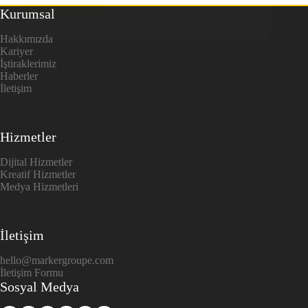
Devamını oku
Firebase
Kurumsal
Analytics
Nedir,
Hakkımızda
Ne
Kariyer
İşe
İştiraklerimiz
Yarar?
Haberler
İletişim
Hizmetler
Dijital Hizmetler
Kreatif Hizmetler
Medya Hizmetleri
İletişim
hello@markergroupe.com
İletişim Formu
Sosyal Medya